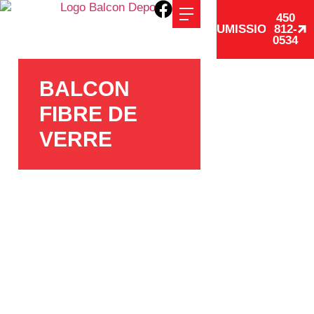
450
SOUMISSION
812-
0534
BALCON
FIBRE DE
VERRE